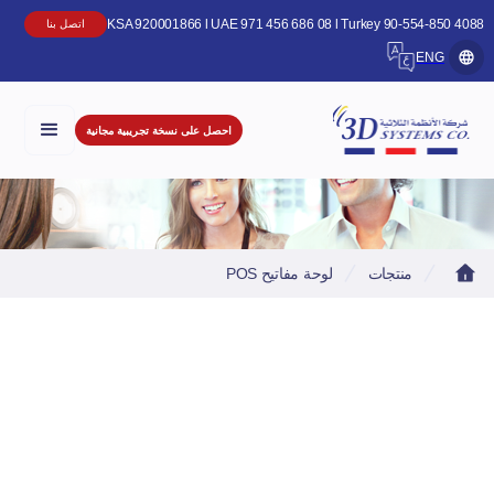
KSA 920001866 l UAE 971 456 686 08 l Turkey 90-554-850 4
اتصل بنا
ENG
احصل على نسخة تجريبية مجانية
منتجات
لوحة مفاتيح POS
لوحة مفاتيح POS