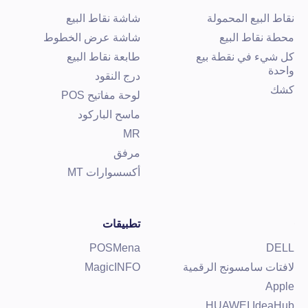
قاط البيع المحمولة
شاشة نقاط البيع
حطة نقاط البيع
شاشة عرض الخطوط
ل شيء في نقطة بيع
طابعة نقاط البيع
احدة
درج النقود
شك
لوحة مفاتيح POS
ماسح الباركود
MR
مرفق
أكسسوارات MT
تطبيقات
POSMena
DEL
افتات سامسونج الرقمية
MagicINFO
Appl
HUAWEI IdeaHu