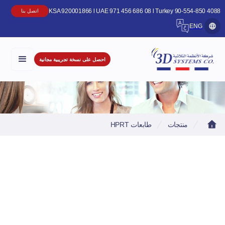
KSA 920001866 l UAE 971 456 686 08 l Turkey 90-554-850 4
اتصل بنا
ENG
احصل على نسخة تجريبية مجانية
منتجات
طابعات HPRT