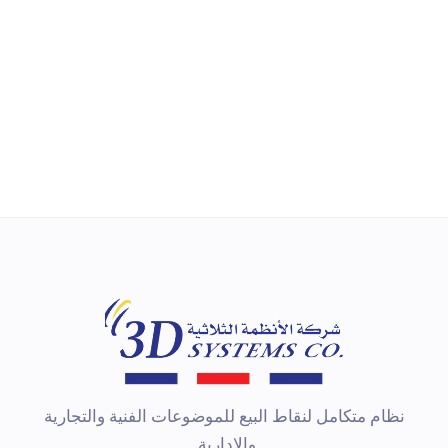
HPRT HT100/HT130 Series
طابعة ملصقات بنقل حراري بحجم 4 بوصة
نظام متكامل لنقاط البيع للموضوعات الفنية والتجارية
والإدارية.