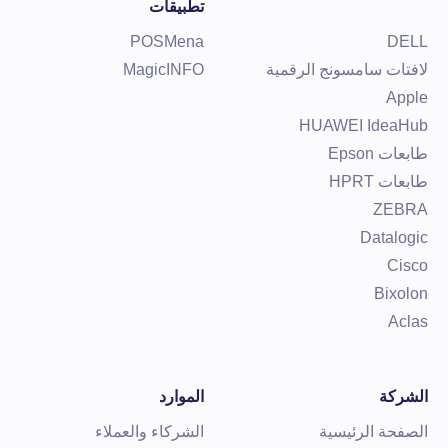
تطبيقات
POSMena
DEL
افتات سامسونج الرقمية
MagicINFO
Appl
HUAWEI IdeaHu
ابعات Epson
ابعات HPRT
ZEBR
Datalogi
Cisc
Bixolo
Acla
لشركة
الموارد
لصفحة الرئيسية
الشركاء والعملاء