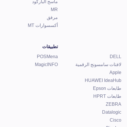
ماسح الباركود
MR
مرفق
أكسسوارات MT
تطبيقات
POSMena
DEL
افتات سامسونج الرقمية
MagicINFO
Appl
HUAWEI IdeaHu
ابعات Epson
ابعات HPRT
ZEBR
Datalogi
Cisc