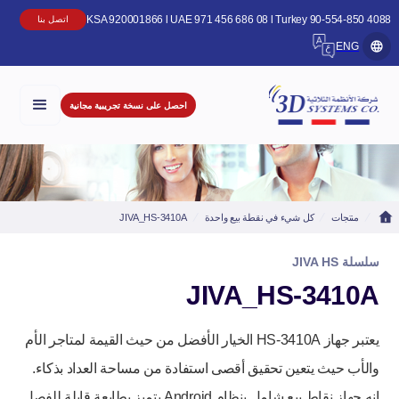
KSA 920001866 l UAE 971 456 686 08 l Turkey 90-554-850 4
اتصل بنا
ENG
احصل على نسخة تجريبية مجانية
منتجات
كل شيء في نقطة بيع واحدة
JIVA_HS-3410A
سلسلة JIVA HS
JIVA_HS-3410A
يعتبر جهاز HS-3410A الخيار الأفضل من حيث القيمة لمتاجر الأم
والأب حيث يتعين تحقيق أقصى استفادة من مساحة العداد بذكاء.
إنه جهاز نقاط بيع شامل بنظام Android يتميز بطابعة قابلة للفصل