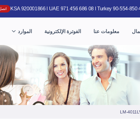
KSA 920001866 l UAE 971 456 686 08 l Turkey 90-554-850 
اتصل 
مال
معلومات عنا
الفوترة الإلكترونية
الموارد
LM-4011