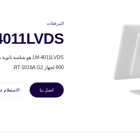
المرفقات
4011LVDS
800 لجهاز RT-1016A G2.
اتصل بنا
الاستعلام عب