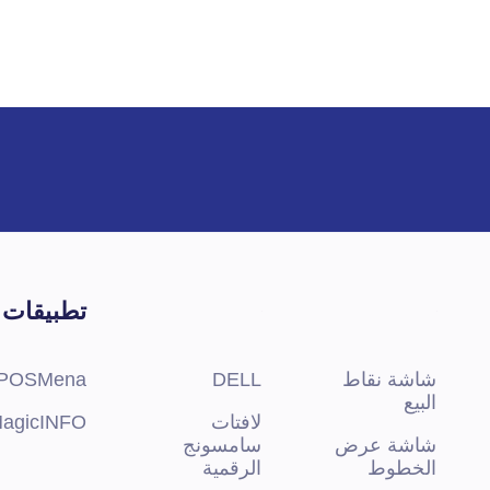
System Supported
RT-10
VESA Mounting Support
-
رات
Options
1MP 
تطبيقات
شاشة نقاط
DELL
POSMena
البيع
لافتات
agicINFO
شاشة عرض
سامسونج
الخطوط
الرقمية