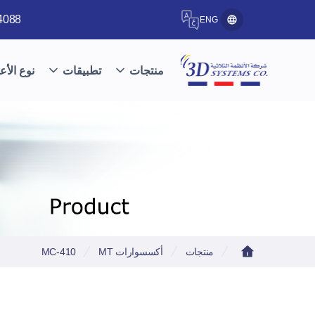
4088
ENG
منتجات
تطبيقات
نوع الأع
منتجات
أكسسوارات MT
MC-410