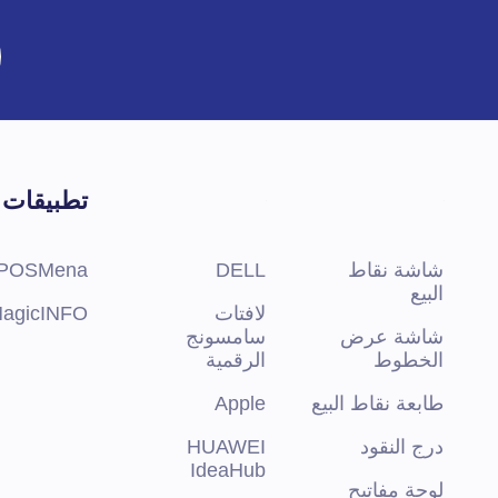
تطبيقات
شاشة نقاط
DELL
POSMena
البيع
لافتات
agicINFO
شاشة عرض
سامسونج
الخطوط
الرقمية
طابعة نقاط البيع
Apple
درج النقود
HUAWEI
IdeaHub
لوحة مفاتيح