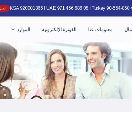
KSA 920001866 l UAE 971 456 686 08 l Turkey 90-554-850 
اتصل 
مال
معلومات عنا
الفوترة الإلكترونية
الموارد