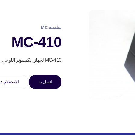
سلسلة MC
MC-410
MC-410 لجهاز الكمبيوتر اللوحي من سلسلة MT بحجم 10.1 إنش
اتصل بنا
الاستعلام عب