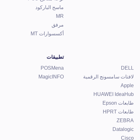
ماسح الباركود
MR
مرفق
أكسسوارات MT
تطبيقات
POSMena
DEL
افتات سامسونج الرقمية
MagicINFO
Appl
HUAWEI IdeaHu
ابعات Epson
ابعات HPRT
ZEBR
Datalogi
Cisc