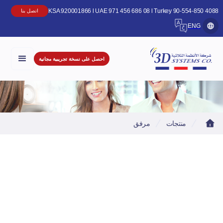
KSA 920001866 l UAE 971 456 686 08 l Turkey 90-554-850 4
اتصل بنا
ENG
احصل على نسخة تجريبية مجانية
منتجات
مرفق
FA Series