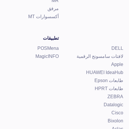
MR
مرفق
أكسسوارات MT
تطبيقات
POSMena
DEL
افتات سامسونج الرقمية
MagicINFO
Appl
HUAWEI IdeaHu
ابعات Epson
ابعات HPRT
ZEBR
Datalogi
Cisc
Bixolo
Acla