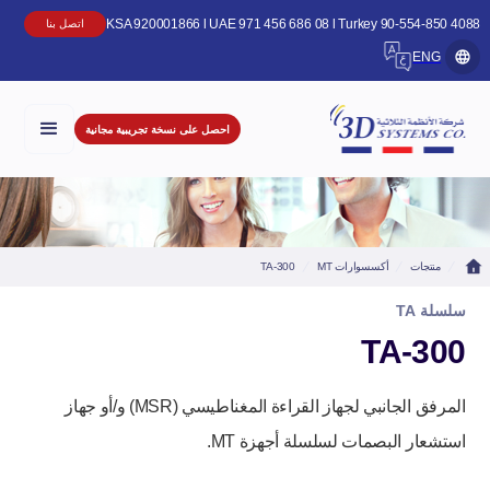
KSA 920001866 l UAE 971 456 686 08 l Turkey 90-554-850 4
اتصل بنا
ENG
احصل على نسخة تجريبية مجانية
منتجات
أكسسوارات MT
TA-300
سلسلة TA
TA-300
المرفق الجانبي لجهاز القراءة المغناطيسي (MSR) و/أو جهاز
استشعار البصمات لسلسلة أجهزة MT.