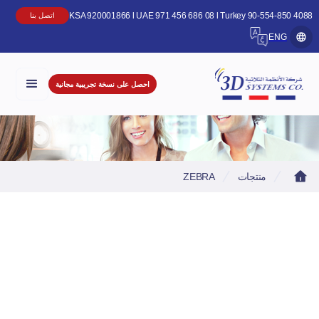
KSA 920001866 l UAE 971 456 686 08 l Turkey 90-554-850 4
اتصل بنا
ENG
احصل على نسخة تجريبية مجانية
منتجات
ZEBRA