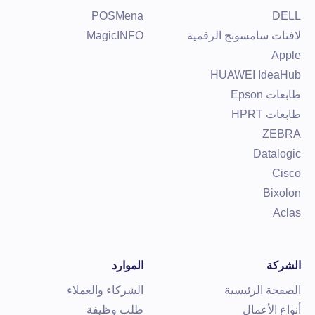
POSMena
DEL
افتات سامسونج الرقمية
MagicINFO
Appl
HUAWEI IdeaHu
ابعات Epson
ابعات HPRT
ZEBR
Datalogi
Cisc
Bixolo
Acla
لشركة
الموارد
لصفحة الرئيسية
الشركاء والعملاء
نواع الأعمال
طلب وظيفة