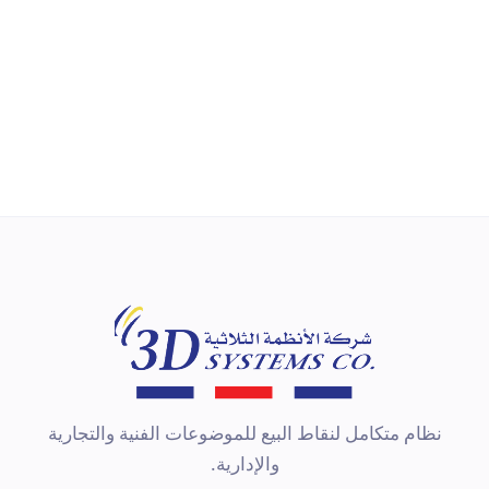
ماسح ضوئي يدوي للباركود ثنائي الأبعاد من
طراز DS2208
اتصال USB
تعرف على المزيد
نظام متكامل لنقاط البيع للموضوعات الفنية والتجارية
والإدارية.